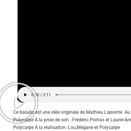
Ce balado est une idée originale de Mathieu Lapointe. Au
Polycarpe À la prise de son : Frédéric Poitras et Laurie-
Polycarpe À la réalisation: Lou,Mégane et Polycarpe