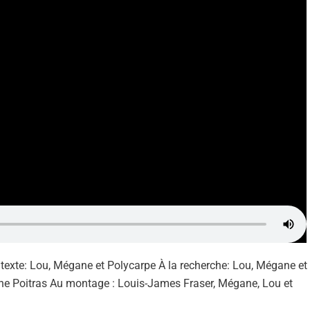
 texte: Lou, Mégane et Polycarpe À la recherche: Lou, Mégane et
Anne Poitras Au montage : Louis-James Fraser, Mégane, Lou et