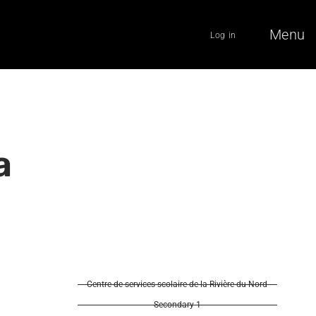
Menu
Log in
a
Centre de services scolaire de la Rivière-du-Nord
Secondary 1