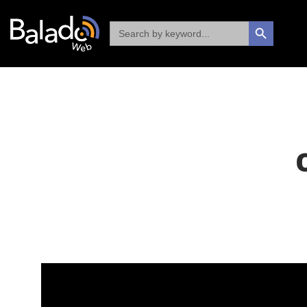
Search
SEARCH BUTTON
for: