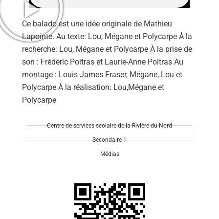
Ce balado est une idée originale de Mathieu
Lapointe. Au texte: Lou, Mégane et Polycarpe À la
recherche: Lou, Mégane et Polycarpe À la prise de
son : Frédéric Poitras et Laurie-Anne Poitras Au
Se 
montage : Louis-James Fraser, Mégane, Lou et
Polycarpe À la réalisation: Lou,Mégane et
Polycarpe
Centre de services scolaire de la Rivière-du-Nord
Secondaire 1
Médias