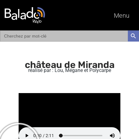
Menu
Search
SEAR
for:
château de Miranda
réalisé par : Lou, Mégane et Polycarpe