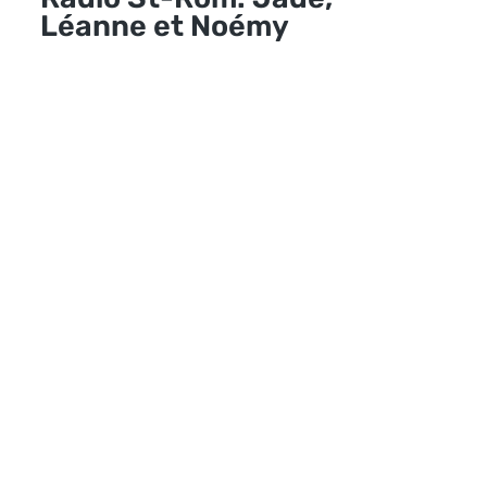
Léanne et Noémy
Se 