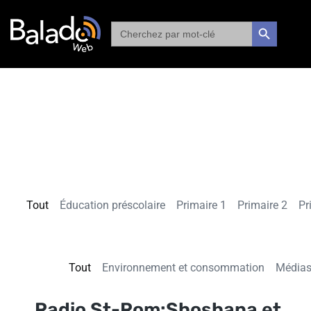
Search
SEARCH BUTTON
for:
Tout
Éducation préscolaire
Primaire 1
Primaire 2
Pr
Tout
Environnement et consommation
Média
Radio St-Rom:Shoshana et