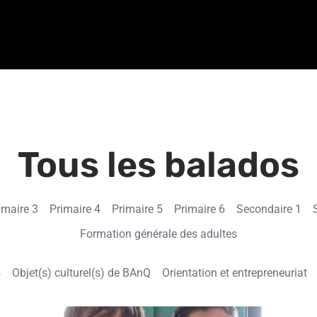
Tous les balados
imaire 3
Primaire 4
Primaire 5
Primaire 6
Secondaire 1
Formation générale des adultes
s
Objet(s) culturel(s) de BAnQ
Orientation et entrepreneuriat