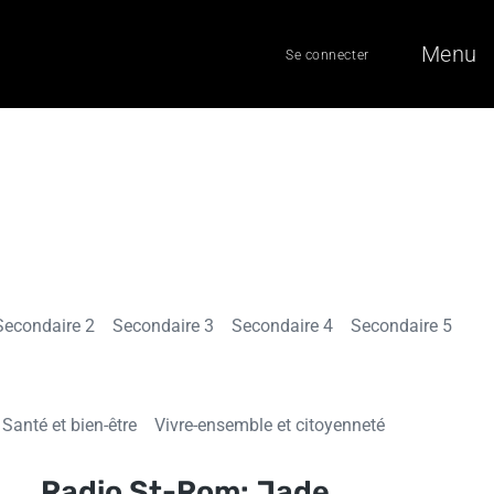
Menu
Se connecter
Secondaire 2
Secondaire 3
Secondaire 4
Secondaire 5
Santé et bien-être
Vivre-ensemble et citoyenneté
Radio St-Rom: Jade,