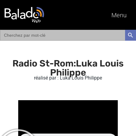
Menu
Search
SEAR
for:
Radio St-Rom:Luka Louis
Philippe
réalisé par : Luka Louis Philippe