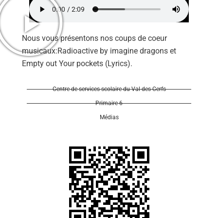
Nous vous présentons nos coups de coeur
musicaux:Radioactive by imagine dragons et
Empty out Your pockets (Lyrics).
Se 
Centre de services scolaire du Val-des-Cerfs
Primaire 6
Médias