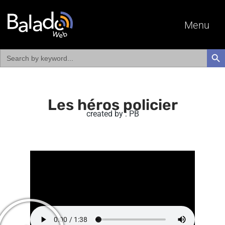
Menu
Search
SEAR
for:
Les héros policier
created by : PB