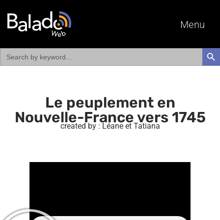
Menu
Search
SEAR
for:
Le peuplement en
Nouvelle-France vers 1745
created by : Léane et Tatiana