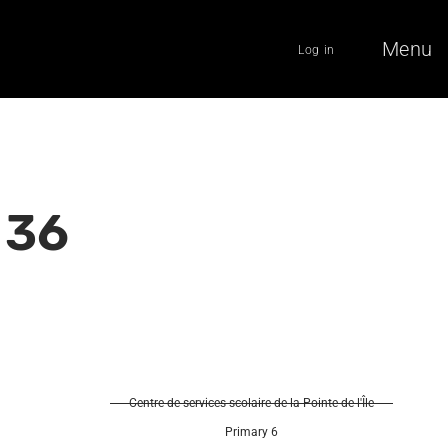
Menu
Log in
 36
Centre de services scolaire de la Pointe-de-l'Île
Primary 6