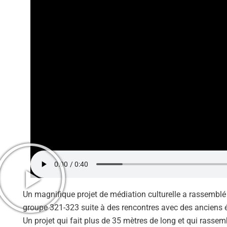
Un magnifique projet de médiation culturelle a rassemblé
groupe 321-323 suite à des rencontres avec des anciens él
Un projet qui fait plus de 35 mètres de long et qui rassem