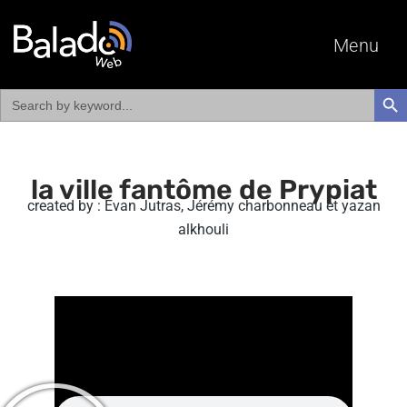
Menu
Search
SEAR
for:
la ville fantôme de Prypiat
created by : Evan Jutras, Jérémy charbonneau et yazan
alkhouli