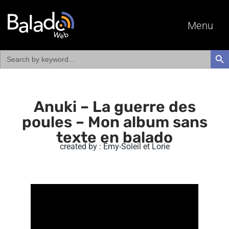
Menu
Search
SEAR
for:
Anuki – La guerre des
poules – Mon album sans
texte en balado
created by : Emy-Soleil et Lorie