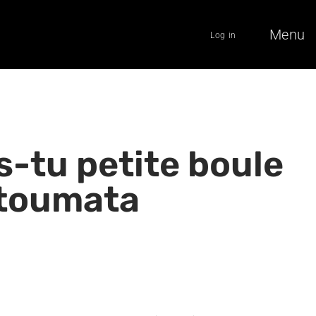
Menu
Log in
es-tu petite boule
atoumata