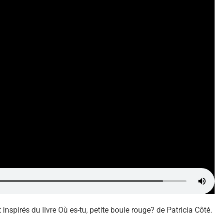
t inspirés du livre Où es-tu, petite boule rouge? de Patricia Côté.