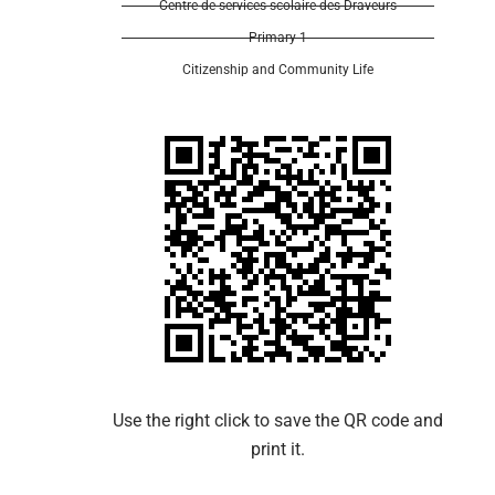
Centre de services scolaire des Draveurs
Primary 1
Citizenship and Community Life
Use the right click to save the QR code and
print it.​​