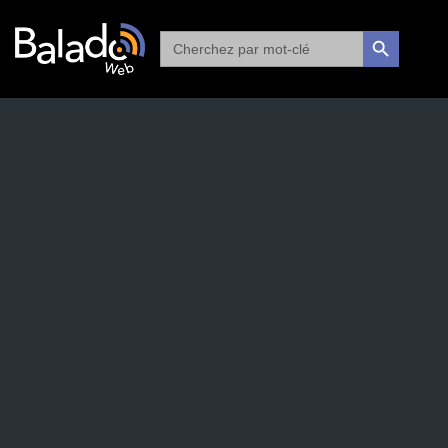
Search
SEARCH BUTTON
for: