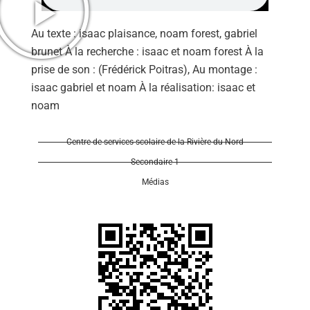
Au texte : isaac plaisance, noam forest, gabriel
brunet À la recherche : isaac et noam forest À la
prise de son : (Frédérick Poitras), Au montage :
isaac gabriel et noam À la réalisation: isaac et
Se 
noam
Centre de services scolaire de la Rivière-du-Nord
Secondaire 1
Médias