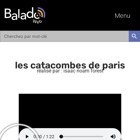
Menu
Search
SEAR
for:
les catacombes de paris
réalisé par : isaac noam forest