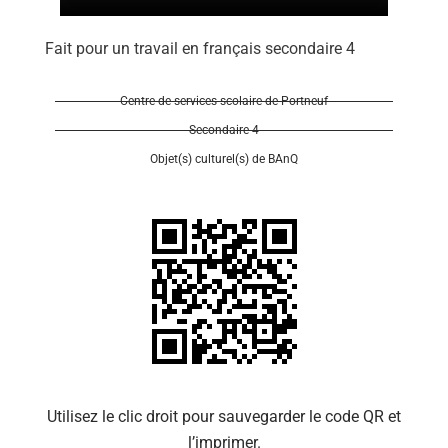
Fait pour un travail en français secondaire 4
Centre de services scolaire de Portneuf
Secondaire 4
Se 
Objet(s) culturel(s) de BAnQ
Utilisez le clic droit pour sauvegarder le code QR et
l’imprimer.