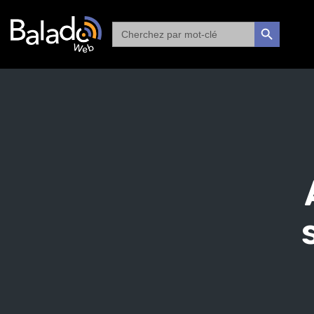
Search
SEARCH BUTTON
for: