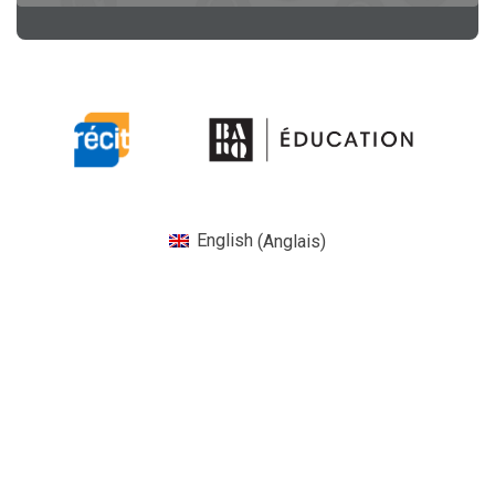
Se 
English
(
Anglais
)