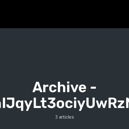
Archive -
IJqyLt3ociyUwR
3 articles