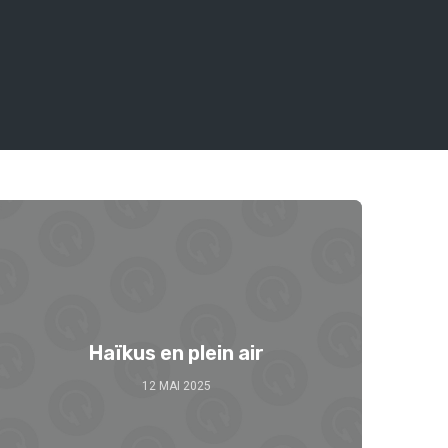
Se 
Haïkus en plein air
12 MAI 2025