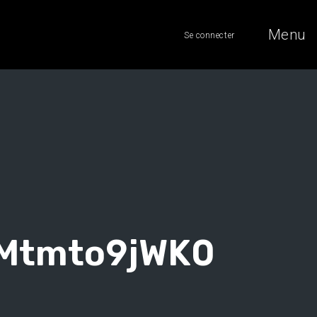
Menu
Se connecter
zMtmto9jWK0