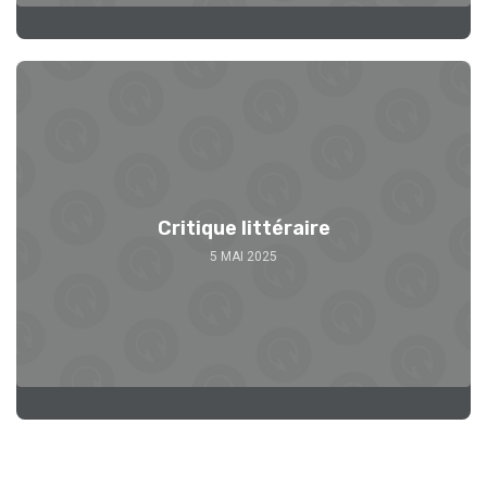
Se 
Critique littéraire
5 MAI 2025