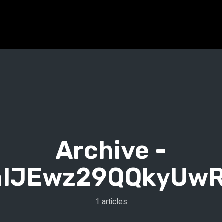
Archive -
IJEwz29QQkyUwR
1 articles