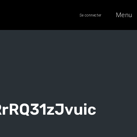
Menu
Se connecter
rRQ31zJvuic