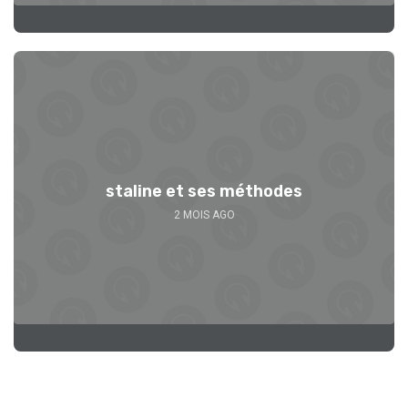
Se
staline et ses méthodes
2 MOIS AGO