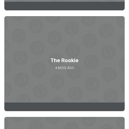
Se 
The Rookie
4 MOIS AGO