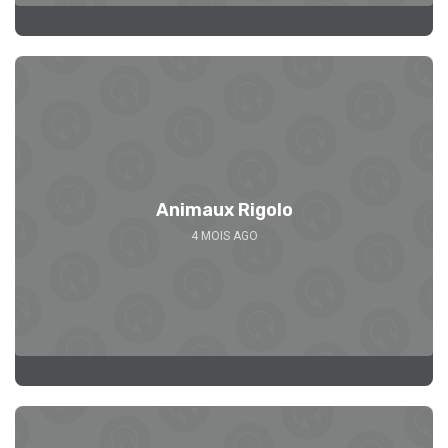
Se 
Animaux Rigolo
4 MOIS AGO