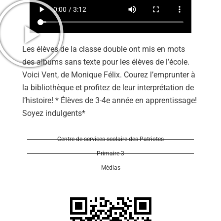
Les élèves de la classe double ont mis en mots
des albums sans texte pour les élèves de l’école.
Se 
Voici Vent, de Monique Félix. Courez l’emprunter à
la bibliothèque et profitez de leur interprétation de
l’histoire! * Élèves de 3-4e année en apprentissage!
Soyez indulgents*
Centre de services scolaire des Patriotes
Primaire 3
Médias