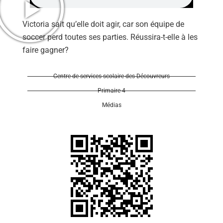
Victoria sait qu’elle doit agir, car son équipe de
soccer perd toutes ses parties. Réussira-t-elle à les
faire gagner?
Se 
Centre de services scolaire des Découvreurs
Primaire 4
Médias