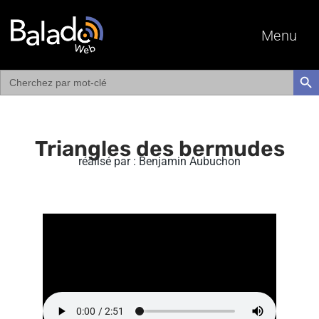
Menu
Search
SEAR
for:
Triangles des bermudes
réalisé par : Benjamin Aubuchon