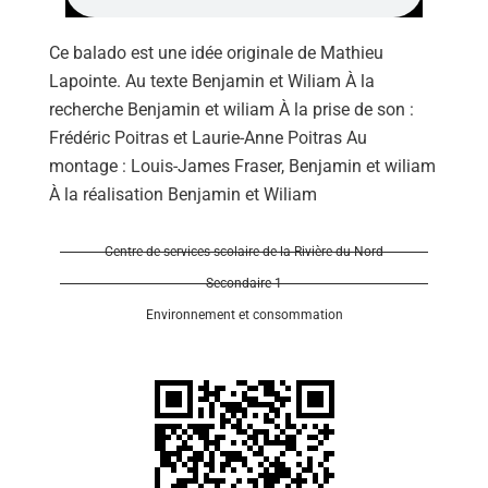
Ce balado est une idée originale de Mathieu
Lapointe. Au texte Benjamin et Wiliam À la
recherche Benjamin et wiliam À la prise de son :
Frédéric Poitras et Laurie-Anne Poitras Au
Se 
montage : Louis-James Fraser, Benjamin et wiliam
À la réalisation Benjamin et Wiliam
Centre de services scolaire de la Rivière-du-Nord
Secondaire 1
Environnement et consommation