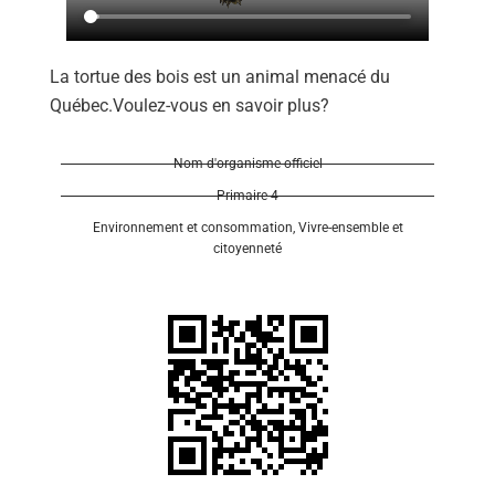
La tortue des bois est un animal menacé du
Québec.Voulez-vous en savoir plus?
Se 
Nom d'organisme officiel
Primaire 4
Environnement et consommation
,
Vivre-ensemble et
citoyenneté