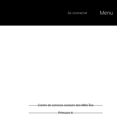
Menu
Se connecter
Centre de services scolaire des Mille-Îles
Primaire 6