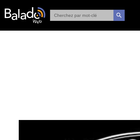
Search
SEARCH BUTTON
for: