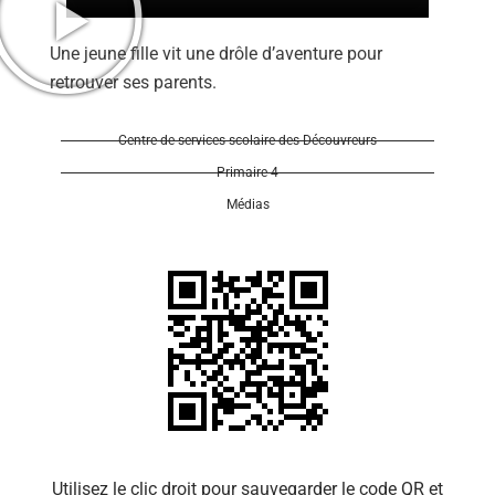
Une jeune fille vit une drôle d’aventure pour
retrouver ses parents.
Centre de services scolaire des Découvreurs
Se 
Primaire 4
Médias
Utilisez le clic droit pour sauvegarder le code QR et