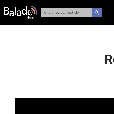
Search
SEARCH BUTTON
for:
R