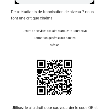
Deux étudiants de francisation de niveau 7 nous
font une critique cinéma.
Centre de services scolaire Marguerite-Bourgeoys
Se 
Formation générale des adultes
Médias
Utilisez le clic droit pour sauvegarder le code QR et