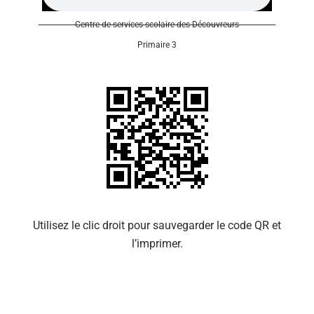
Centre de services scolaire des Découvreurs
Primaire 3
Se 
Utilisez le clic droit pour sauvegarder le code QR et
l’imprimer.