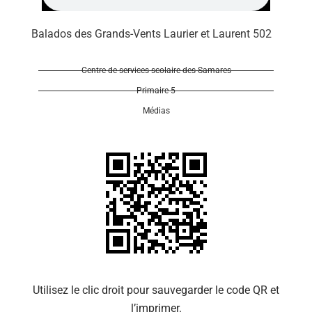
Balados des Grands-Vents Laurier et Laurent 502
Centre de services scolaire des Samares
Primaire 5
Se 
Médias
Utilisez le clic droit pour sauvegarder le code QR et
l’imprimer.