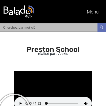
Menu
Search
SEAR
for:
Preston School
réalisé par : Alexis