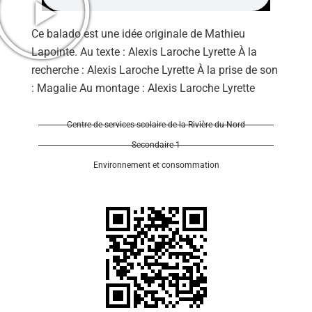
Ce balado est une idée originale de Mathieu
Lapointe. Au texte : Alexis Laroche Lyrette À la
recherche : Alexis Laroche Lyrette À la prise de son
: Magalie Au montage : Alexis Laroche Lyrette
Se 
Centre de services scolaire de la Rivière-du-Nord
Secondaire 1
Environnement et consommation