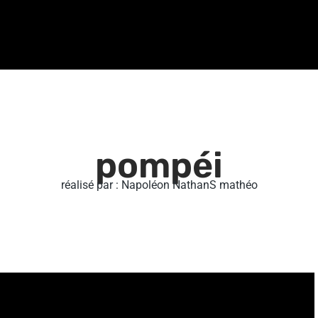
pompéi
réalisé par : Napoléon NathanS mathéo