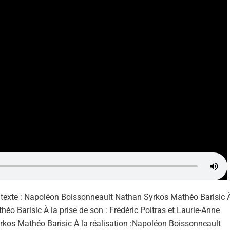
u texte : Napoléon Boissonneault Nathan Syrkos Mathéo Barisic 
o Barisic À la prise de son : Frédéric Poitras et Laurie-Anne
kos Mathéo Barisic À la réalisation :Napoléon Boissonneault