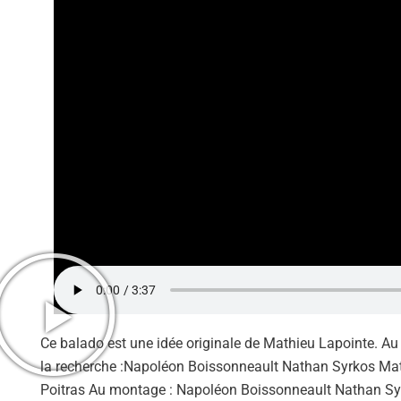
Ce balado est une idée originale de Mathieu Lapointe. A
la recherche :Napoléon Boissonneault Nathan Syrkos Mathé
Poitras Au montage : Napoléon Boissonneault Nathan Syr