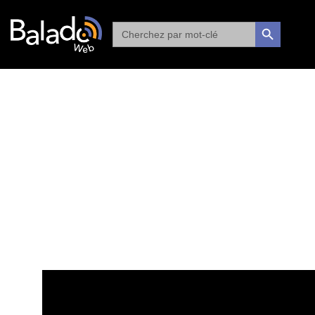
Search
SEARCH BUTTON
for: