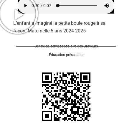
L’enfant a imaginé la petite boule rouge à sa
façon. Maternelle 5 ans 2024-2025
Se 
Centre de services scolaire des Draveurs
Éducation préscolaire