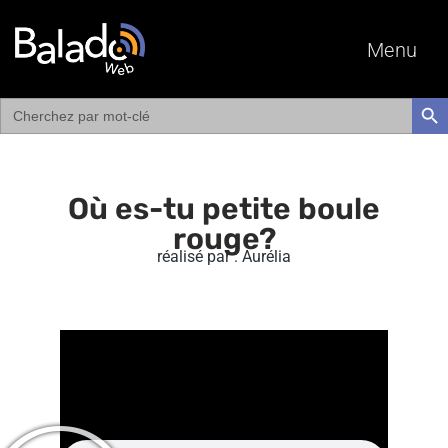
Menu
Search
SEAR
for:
Où es-tu petite boule
rouge?
réalisé par : Aurélia