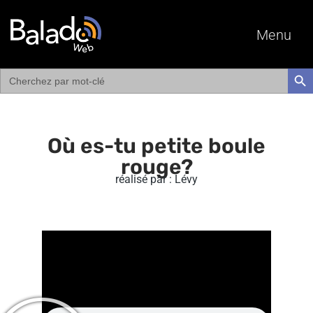
Menu
Search
SEAR
for:
Où es-tu petite boule
rouge?
réalisé par : Lévy