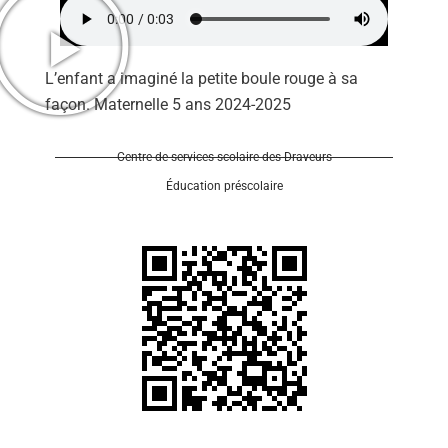
L’enfant a imaginé la petite boule rouge à sa
façon. Maternelle 5 ans 2024-2025
Se 
Centre de services scolaire des Draveurs
Éducation préscolaire