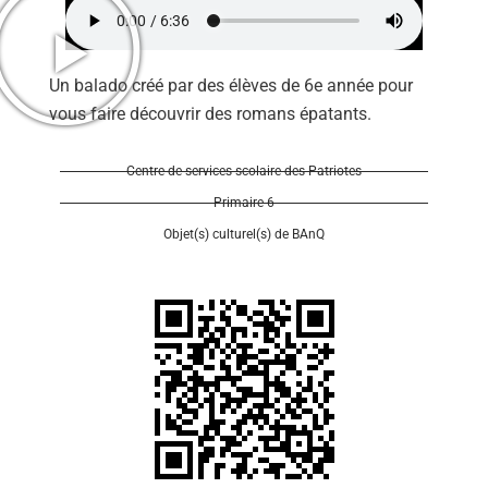
Un balado créé par des élèves de 6e année pour
vous faire découvrir des romans épatants.
Se 
Centre de services scolaire des Patriotes
Primaire 6
Objet(s) culturel(s) de BAnQ