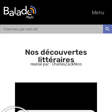
Menu
Search
SEAR
for:
Nos découvertes
littéraires
réalisé par : CharlesZackNico