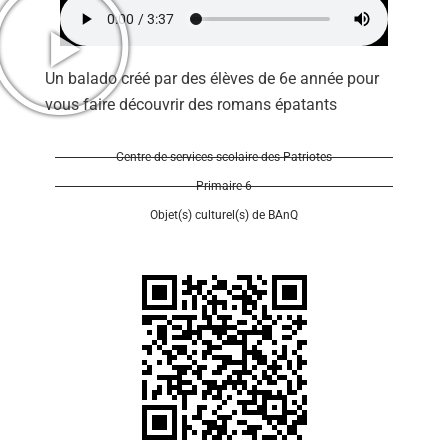
Un balado créé par des élèves de 6e année pour
vous faire découvrir des romans épatants
Se 
Centre de services scolaire des Patriotes
Primaire 6
Objet(s) culturel(s) de BAnQ