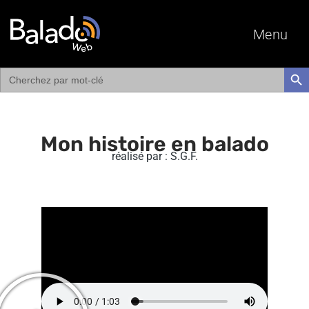
Menu
Search
SEAR
for:
Mon histoire en balado
réalisé par : S.G.F.