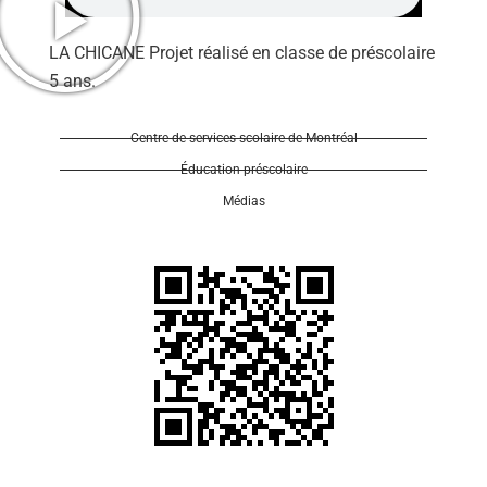
LA CHICANE Projet réalisé en classe de préscolaire
5 ans.
Centre de services scolaire de Montréal
Se 
Éducation préscolaire
Médias