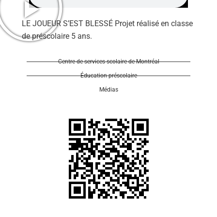
LE JOUEUR S’EST BLESSÉ Projet réalisé en classe
de préscolaire 5 ans.
Centre de services scolaire de Montréal
Se 
Éducation préscolaire
Médias