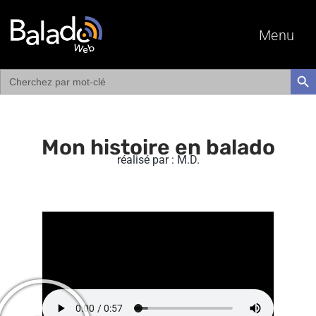
Menu
Search
SEAR
for:
Mon histoire en balado
réalisé par : M.D.