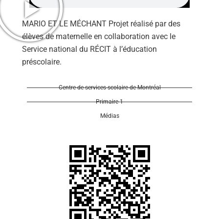
MARIO ET LE MÉCHANT Projet réalisé par des
élèves de maternelle en collaboration avec le
Service national du RÉCIT à l’éducation
préscolaire.
Se 
Centre de services scolaire de Montréal
Primaire 1
Médias