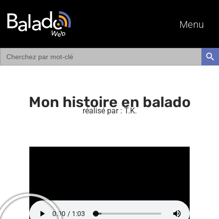
Menu
Search
SEAR
for:
Mon histoire en balado
réalisé par : T.K.