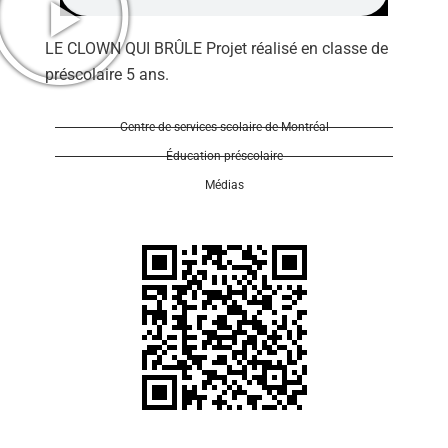
LE CLOWN QUI BRÛLE Projet réalisé en classe de
préscolaire 5 ans.
Centre de services scolaire de Montréal
Se 
Éducation préscolaire
Médias