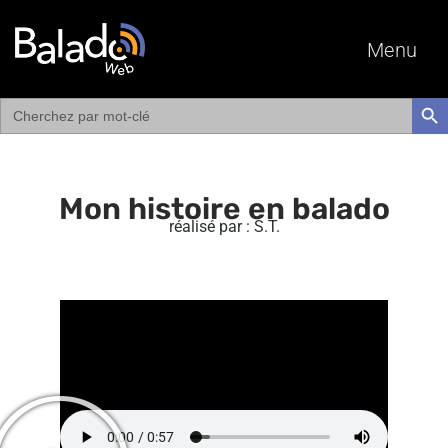
Menu
Search
SEAR
for:
Mon histoire en balado
réalisé par : S.T.