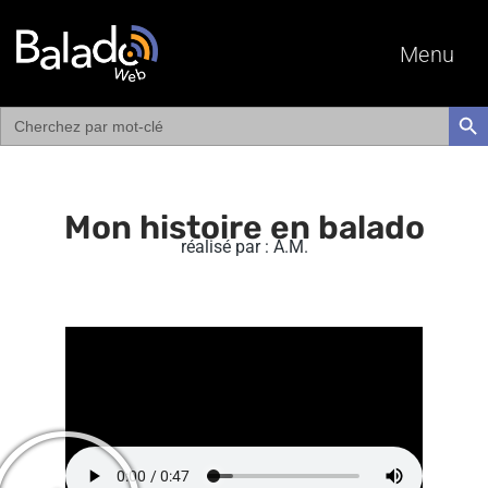
Menu
Search
SEAR
for:
Mon histoire en balado
réalisé par : A.M.