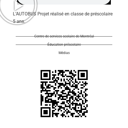
L’AUTOBUS Projet réalisé en classe de préscolaire
5 ans.
Centre de services scolaire de Montréal
Se 
Éducation préscolaire
Médias