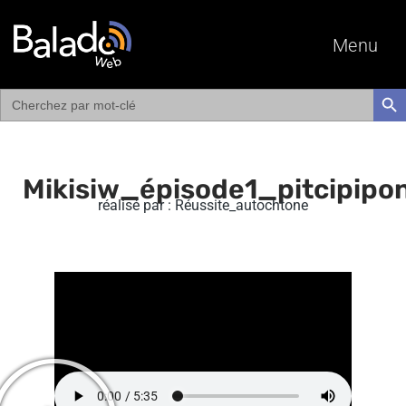
Menu
Search
SEAR
for:
Mikisiw_épisode1_pitcipipo
réalisé par : Réussite_autochtone