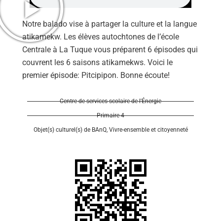
Notre balado vise à partager la culture et la langue
atikamekw. Les élèves autochtones de l’école
Centrale à La Tuque vous préparent 6 épisodes qui
couvrent les 6 saisons atikamekws. Voici le
Se
premier épisode: Pitcipipon. Bonne écoute!
Centre de services scolaire de l'Énergie
Primaire 4
Objet(s) culturel(s) de BAnQ
,
Vivre-ensemble et citoyenneté