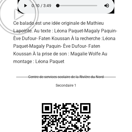
Ce balado est une idée originale de Mathieu
Lapointe. Au texte : Léona Paquet-Magaly Paquin-
Ève Dufour- Faten Koussan À la recherche :Léona
Se 
Paquet-Magaly Paquin- Ève Dufour- Faten
Koussan À la prise de son : Magalie Wolfe Au
montage : Léona Paquet
Centre de services scolaire de la Rivière-du-Nord
Secondaire 1