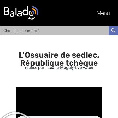
Menu
Search
SEAR
for:
L’Ossuaire de sedlec,
République tchèque
réalisé par : Léona-Magaly-Ève-Faten