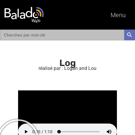
Menu
Search
SEAR
for:
Log
réalisé par : Logan and Lou