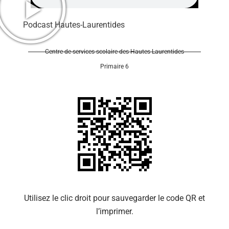
Podcast Hautes-Laurentides
Centre de services scolaire des Hautes-Laurentides
Primaire 6
Se 
Utilisez le clic droit pour sauvegarder le code QR et
l’imprimer.