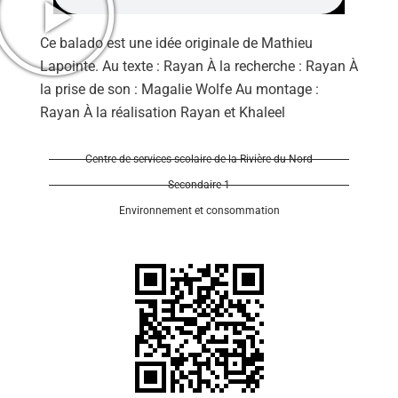
Ce balado est une idée originale de Mathieu
Lapointe. Au texte : Rayan À la recherche : Rayan À
la prise de son : Magalie Wolfe Au montage :
Rayan À la réalisation Rayan et Khaleel
Se 
Centre de services scolaire de la Rivière-du-Nord
Secondaire 1
Environnement et consommation