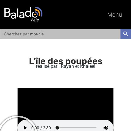
Menu
Search
SEAR
for:
L’île des poupées
réalisé par : Rayan et Khaleel