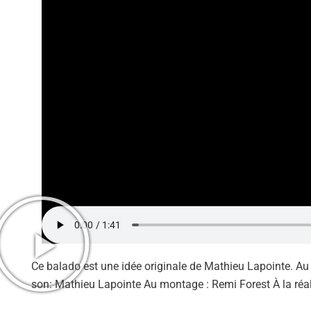
Ce balado est une idée originale de Mathieu Lapointe. Au te
son: Mathieu Lapointe Au montage : Remi Forest À la réali