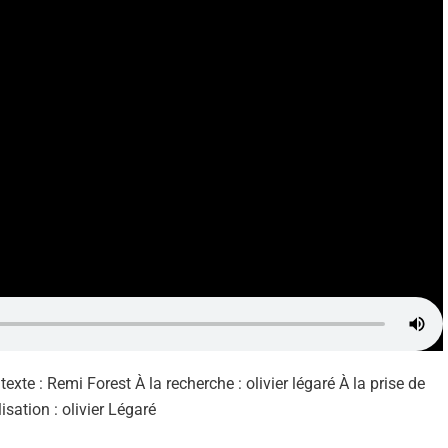
xte : Remi Forest À la recherche : olivier légaré À la prise de
sation : olivier Légaré