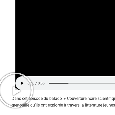
Dans cet épisode du balado » Couverture noire scientifique
grenouille qu’ils ont explorée à travers la littérature jeune