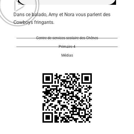
Dans ce balado, Amy et Nora vous parlent des
Cowboys fringants.
Centre de services scolaire des Chênes
Se 
Primaire 4
Médias