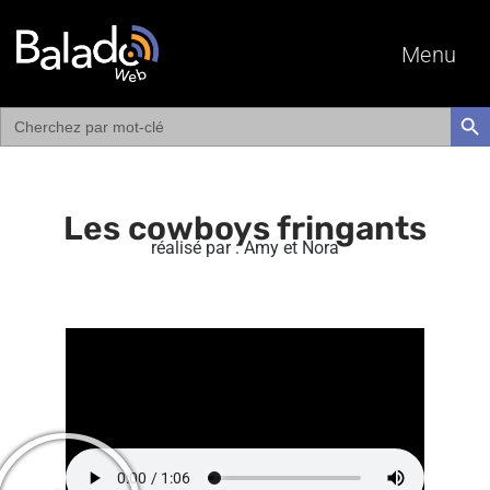
Menu
Search
SEAR
for:
Les cowboys fringants
réalisé par : Amy et Nora