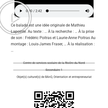
Ce balado est une idée originale de Mathieu
Lapointe. Au texte : … À la recherche : … À la prise
Se 
de son : Frédéric Poitras et Laurie-Anne Poitras Au
montage : Louis-James Fraser, … À la réalisation :
…
Centre de services scolaire de la Rivière-du-Nord
Secondaire 1
Objet(s) culturel(s) de BAnQ
,
Orientation et entrepreneuriat