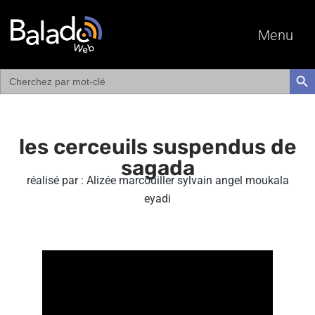
Menu
Search
SEAR
for:
les cerceuils suspendus de
sagada
réalisé par : Alizée marcouiller sylvain angel moukala
eyadi